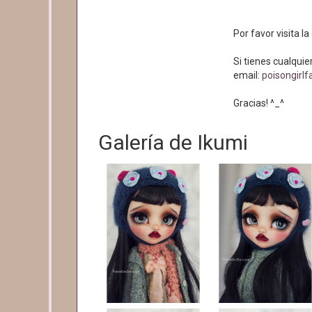
Por favor visita l
Si tienes cualqui
email:
poisongirl
Gracias! ^_^
Galería de Ikumi