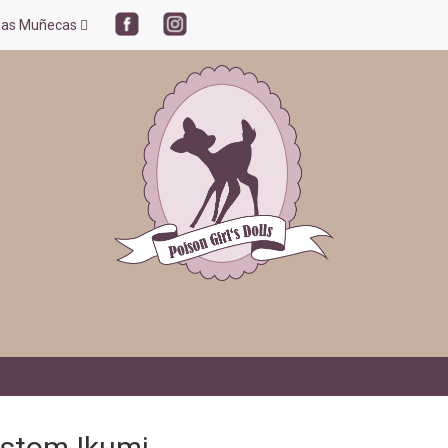
mas Muñecas
ustom Ikumi