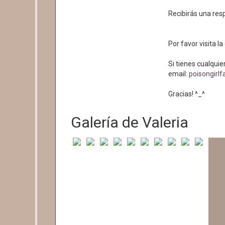
Recibirás una res
Por favor visita l
Si tienes cualqui
email:
poisongirl
Gracias! ^_^
Galería de Valeria