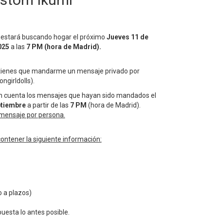
 estará buscando hogar el próximo
Jueves 11 de
025
a las
7 PM (hora de Madrid).
 tienes que mandarme un mensaje privado por
ngirldolls).
en cuenta los mensajes que hayan sido mandados el
ptiembre
a partir de las
7 PM
(hora de Madrid).
 mensaje por persona.
ontener la siguiente información:
 a plazos)
puesta lo antes posible.