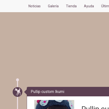
Noticias
Galería
Tienda
Ayuda
Últi
Pullip custom Ikumi
Pullip c