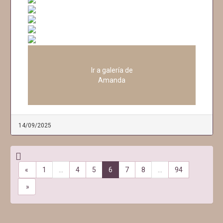
Ir a galería de
Amanda
14/09/2025
«
1
…
4
5
6
7
8
…
94
»