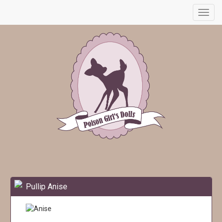
Toggl
navig
Pullip Anise