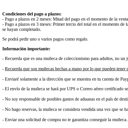
Condiciones del pago a plazos:
- Pago a plazos en 2 meses: Mitad del pago en el momento de la vent
- Pago a plazos en 3 meses: Primer tercio del total en el momento de 
se hayan completado.
Se podrá pedir uno o varios pagos como regalo.
Información importante:
- Recuerda que es una muñeca de coleccionismo para adultos, no un ju
-
Recuerda que son muñecas hechas a mano por lo que pueden tener 
- Enviaré solamente a la dirección que se muestra en tu cuenta de Pay
- El envío de la muñeca se hará por UPS o Correo aéreo certificado seg
- No soy responsable de posibles gastos de aduanas en el país de dest
- No hago reservas, la muñeca se considera vendida una vez que se ha
- Enviar una solicitud de compra no te garantiza conseguir la muñeca