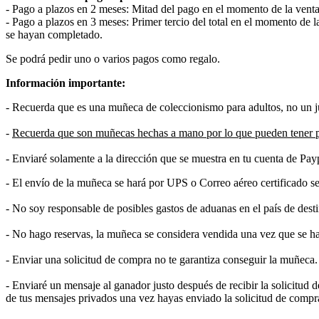
- Pago a plazos en 2 meses: Mitad del pago en el momento de la vent
- Pago a plazos en 3 meses: Primer tercio del total en el momento de 
se hayan completado.
Se podrá pedir uno o varios pagos como regalo.
Información importante:
- Recuerda que es una muñeca de coleccionismo para adultos, no un ju
-
Recuerda que son muñecas hechas a mano por lo que pueden tener 
- Enviaré solamente a la dirección que se muestra en tu cuenta de Pay
- El envío de la muñeca se hará por UPS o Correo aéreo certificado seg
- No soy responsable de posibles gastos de aduanas en el país de dest
- No hago reservas, la muñeca se considera vendida una vez que se ha
- Enviar una solicitud de compra no te garantiza conseguir la muñeca
- Enviaré un mensaje al ganador justo después de recibir la solicitud 
de tus mensajes privados una vez hayas enviado la solicitud de comp