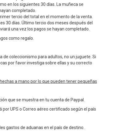
o en los siguientes 30 días. La muñeca se
 hayan completado.
imer tercio del total en el momento de la venta.
tes 30 días. Último tercio dos meses después del
viará una vez los pagos se hayan completado.
agos como regalo.
de coleccionismo para adultos, no un juguete. Si
as por favor investiga sobre ellas y su correcto
hechas a mano por lo que pueden tener pequeñas
cción que se muestra en tu cuenta de Paypal.
á por UPS o Correo aéreo certificado según el país
les gastos de aduanas en el país de destino.