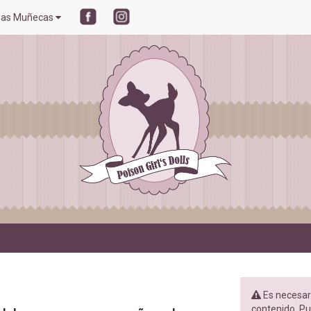
mas Muñecas
Es necesari
contenido. Pul