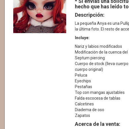
* Si envias una solici
hecho que has leído to
Descripción:
La pequeña Anya es una Pullip 
la última foto. El resto de acc
Incluye:
Nariz y labios modificados
Modificación de la cuenca del 
Septum piercing
Cuerpo de stock (lleva cuerpo 
cuerpo original)
Peluca
Eyechips
Pestañas
Top con mangas ajustables
Falda escocesa de tablas
Calcetines
Diadema de oso
Zapatos
Acerca de la venta: