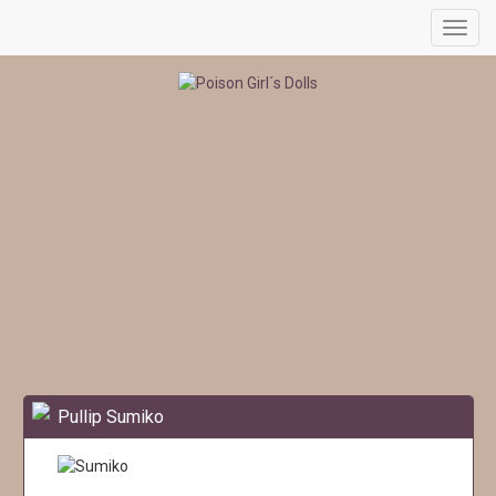
Toggl
navig
Pullip Sumiko