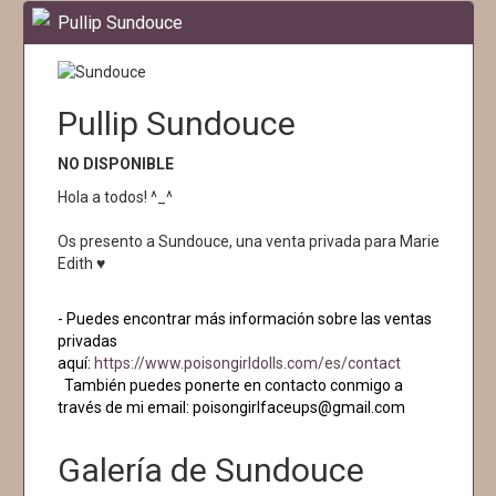
Pullip Sundouce
Pullip Sundouce
NO DISPONIBLE
Hola a todos! ^_^
Os presento a Sundouce, una venta privada para Marie
Edith ♥
- Puedes encontrar más información sobre las ventas
privadas
aquí:
https://www.poisongirldolls.com/es/contact
También puedes ponerte en contacto conmigo a
través de mi email: poisongirlfaceups@gmail.com
Galería de Sundouce