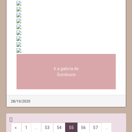
Ir a galería de
Sundouce
28/10/2020
«
1
…
53
54
55
56
57
…