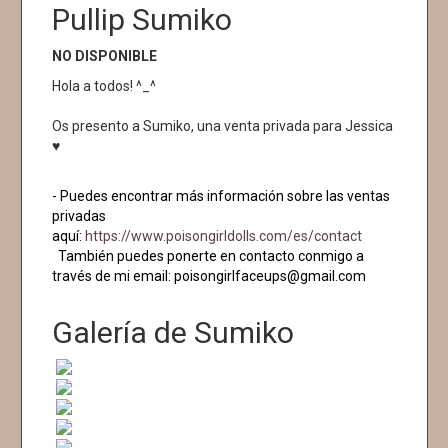
Pullip Sumiko
NO DISPONIBLE
Hola a todos! ^_^
Os presento a Sumiko, una venta privada para Jessica
♥
- Puedes encontrar más información sobre las ventas
privadas
aquí:
https://www.poisongirldolls.com/es/contact
También puedes ponerte en contacto conmigo a
través de mi email: poisongirlfaceups@gmail.com
Galería de Sumiko