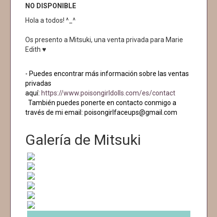
NO DISPONIBLE
Hola a todos! ^_^
Os presento a Mitsuki, una venta privada para Marie
Edith ♥
- Puedes encontrar más información sobre las ventas
privadas
aquí:
https://www.poisongirldolls.com/es/contact
También puedes ponerte en contacto conmigo a
través de mi email: poisongirlfaceups@gmail.com
Galería de Mitsuki