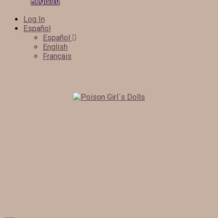
Registro
Log In
Español
Español
English
Français