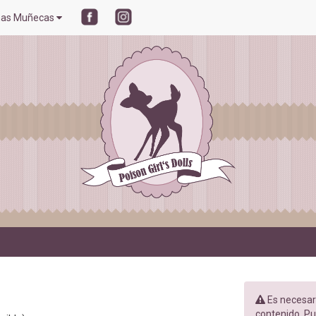
mas Muñecas
Es necesari
contenido. Pul