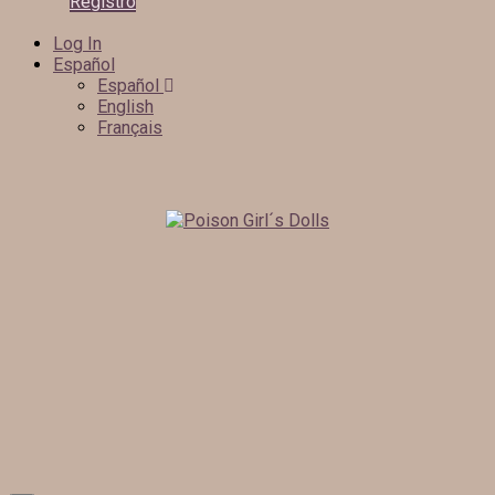
Registro
Log In
Español
Español
English
Français