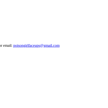
or email:
poisongirlfaceups@gmail.com