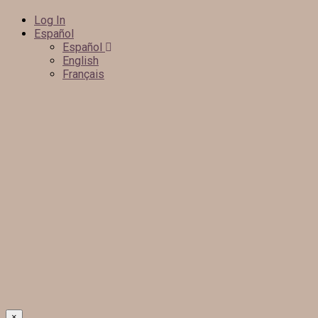
Log In
Español
Español
English
Français
×