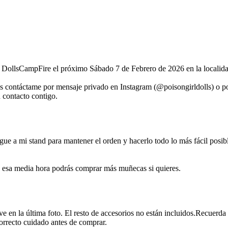
n DollsCampFire el próximo Sábado 7 de Febrero de 2026 en la localida
as contáctame por mensaje privado en Instagram (@poisongirldolls) o p
n contacto contigo.
gue a mi stand para mantener el orden y hacerlo todo lo más fácil posibl
 esa media hora podrás comprar más muñecas si quieres.
 ve en la última foto. El resto de accesorios no están incluidos.Recuer
correcto cuidado antes de comprar.