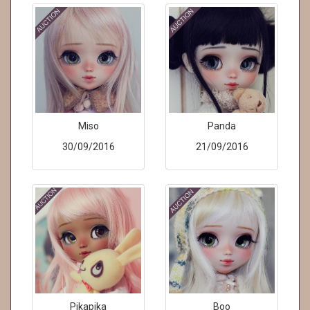
Miso
Panda
30/09/2016
21/09/2016
Pikapika
Boo