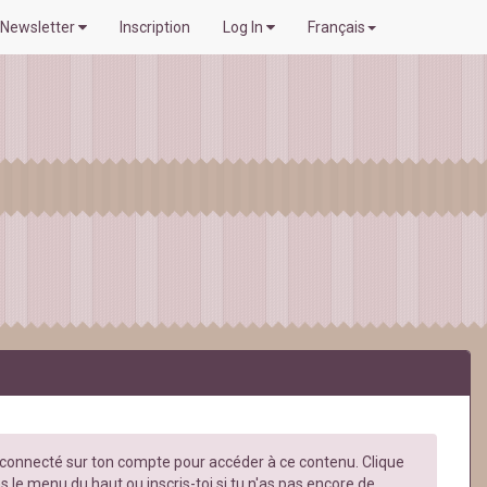
Newsletter
Inscription
Log In
Français
e connecté sur ton compte pour accéder à ce contenu. Clique
s le menu du haut ou inscris-toi si tu n'as pas encore de