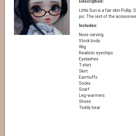
Description:
Little Suri is a fair skin Pullip
pic. The rest of the accesories
Includes:
Nose carving
Stock body
Wig
Realistic eyechips
Eyelashes
T-shirt
Skirt
Earmuffs
Socks
Scarf
Leg-warmers
Shoes
Teddy bear