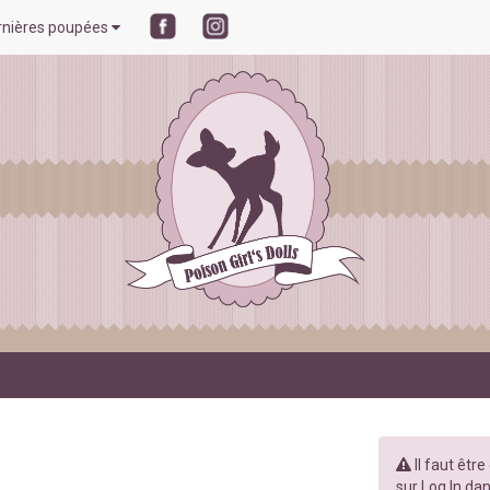
rnières poupées
Il faut êtr
sur Log In dan