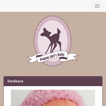
Toggl
navig
Sundouce